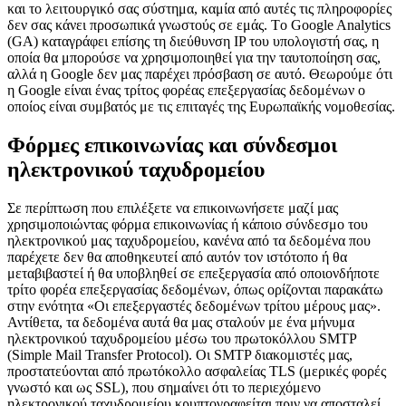
και το λειτουργικό σας σύστημα, καμία από αυτές τις πληροφορίες
δεν σας κάνει προσωπικά γνωστούς σε εμάς. Tο Google Analytics
(GA) καταγράφει επίσης τη διεύθυνση IP του υπολογιστή σας, η
οποία θα μπορούσε να χρησιμοποιηθεί για την ταυτοποίηση σας,
αλλά η Google δεν μας παρέχει πρόσβαση σε αυτό. Θεωρούμε ότι
η Google είναι ένας τρίτος φορέας επεξεργασίας δεδομένων ο
οποίος είναι συμβατός με τις επιταγές της Ευρωπαϊκής νομοθεσίας.
Φόρμες επικοινωνίας και σύνδεσμοι
ηλεκτρονικού ταχυδρομείου
Σε περίπτωση που επιλέξετε να επικοινωνήσετε μαζί μας
χρησιμοποιώντας φόρμα επικοινωνίας ή κάποιο σύνδεσμο του
ηλεκτρονικού μας ταχυδρομείου, κανένα από τα δεδομένα που
παρέχετε δεν θα αποθηκευτεί από αυτόν τον ιστότοπο ή θα
μεταβιβαστεί ή θα υποβληθεί σε επεξεργασία από οποιονδήποτε
τρίτο φορέα επεξεργασίας δεδομένων, όπως ορίζονται παρακάτω
στην ενότητα «Οι επεξεργαστές δεδομένων τρίτου μέρους μας».
Αντίθετα, τα δεδομένα αυτά θα μας σταλούν με ένα μήνυμα
ηλεκτρονικού ταχυδρομείου μέσω του πρωτοκόλλου SMTP
(Simple Mail Transfer Protocol). Οι SMTP διακομιστές μας,
προστατεύονται από πρωτόκολλο ασφαλείας TLS (μερικές φορές
γνωστό και ως SSL), που σημαίνει ότι το περιεχόμενο
ηλεκτρονικού ταχυδρομείου κρυπτογραφείται πριν να αποσταλεί