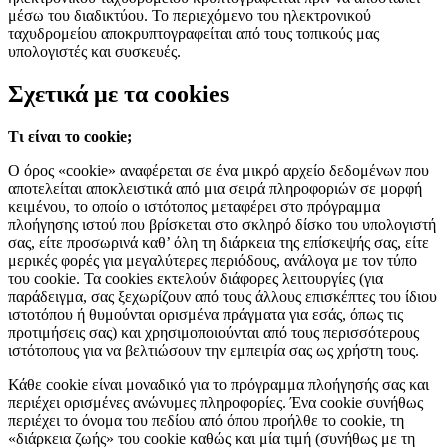
μέσω του διαδικτύου. Το περιεχόμενο του ηλεκτρονικού
ταχυδρομείου αποκρυπτογραφείται από τους τοπικούς μας
υπολογιστές και συσκευές.
Σχετικά με τα cookies
Τι είναι το cookie;
Ο όρος «cookie» αναφέρεται σε ένα μικρό αρχείο δεδομένων που
αποτελείται αποκλειστικά από μια σειρά πληροφοριών σε μορφή
κειμένου, το οποίο ο ιστότοπος μεταφέρει στο πρόγραμμα
πλοήγησης ιστού που βρίσκεται στο σκληρό δίσκο του υπολογιστή
σας, είτε προσωρινά καθ’ όλη τη διάρκεια της επίσκεψής σας, είτε
μερικές φορές για μεγαλύτερες περιόδους, ανάλογα με τον τύπο
του cookie. Τα cookies εκτελούν διάφορες λειτουργίες (για
παράδειγμα, σας ξεχωρίζουν από τους άλλους επισκέπτες του ίδιου
ιστοτόπου ή θυμούνται ορισμένα πράγματα για εσάς, όπως τις
προτιμήσεις σας) και χρησιμοποιούνται από τους περισσότερους
ιστότοπους για να βελτιώσουν την εμπειρία σας ως χρήστη τους.
Κάθε cookie είναι μοναδικό για το πρόγραμμα πλοήγησής σας και
περιέχει ορισμένες ανώνυμες πληροφορίες. Ένα cookie συνήθως
περιέχει το όνομα του πεδίου από όπου προήλθε το cookie, τη
«διάρκεια ζωής» του cookie καθώς και μία τιμή (συνήθως με τη