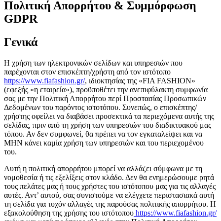
Πολιτική Απορρήτου & Συμμόρφωση
GDPR
Γενικά
Η χρήση των ηλεκτρονικών σελίδων και υπηρεσιών που
παρέχονται στον επισκέπτη/χρήστη από τον ιστότοπο
https://www.fiafashion.gr/
, ιδιοκτησίας της «FIA FASHION»
(εφεξής «η εταιρεία»), προϋποθέτει την ανεπιφύλακτη συμφωνία
σας με την Πολιτική Απορρήτου περί Προστασίας Προσωπικών
Δεδομένων του παρόντος ιστοτόπου. Συνεπώς, ο επισκέπτης/
χρήστης οφείλει να διαβάσει προσεκτικά τα περιεχόμενα αυτής της
σελίδας, πριν από τη χρήση των υπηρεσιών του διαδικτυακού μας
τόπου. Αν δεν συμφωνεί, θα πρέπει να τον εγκαταλείψει και να
ΜΗΝ κάνει καμία χρήση των υπηρεσιών και του περιεχομένου
του.
Αυτή η πολιτική απορρήτου μπορεί να αλλάζει σύμφωνα με τη
νομοθεσία ή τις εξελίξεις στον κλάδο. Δεν θα ενημερώσουμε ρητά
τους πελάτες μας ή τους χρήστες του ιστότοπου μας για τις αλλαγές
αυτές. Αντ’ αυτού, σας συνιστούμε να ελέγχετε περιστασιακά αυτή
τη σελίδα για τυχόν αλλαγές της παρούσας πολιτικής απορρήτου. Η
εξακολούθηση της χρήσης του ιστότοπου
https://www.fiafashion.gr/