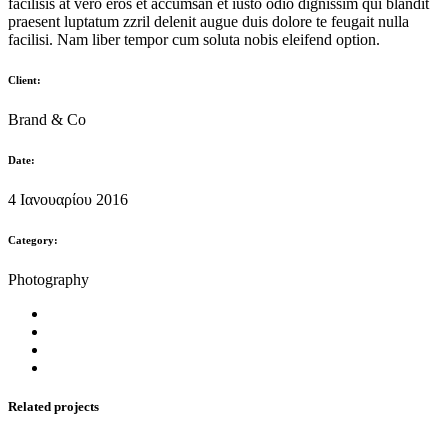
facilisis at vero eros et accumsan et iusto odio dignissim qui blandit
praesent luptatum zzril delenit augue duis dolore te feugait nulla
facilisi. Nam liber tempor cum soluta nobis eleifend option.
Client:
Brand & Co
Date:
4 Ιανουαρίου 2016
Category:
Photography
Related projects
Copyright © Fia Fashion