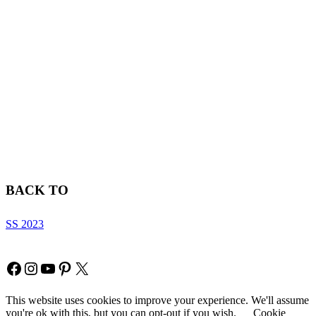
BACK TO
SS 2023
Copyright © Fia Fashion
Facebook
Instagram
YouTube
Pinterest
X
This website uses cookies to improve your experience. We'll assume
you're ok with this, but you can opt-out if you wish.
Cookie