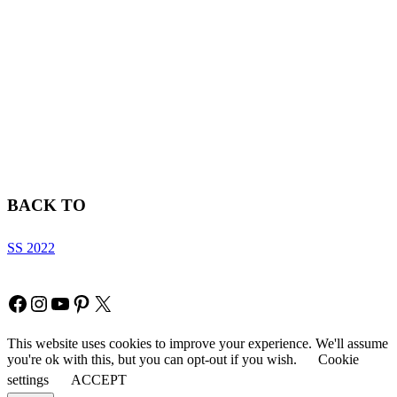
BACK TO
SS 2022
Copyright © Fia Fashion
Facebook
Instagram
YouTube
Pinterest
X
This website uses cookies to improve your experience. We'll assume
you're ok with this, but you can opt-out if you wish.
Cookie
settings
ACCEPT